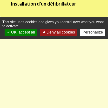
Installation d'un défibrillateur
This site uses cookies and gives you control over what you want
to activate
Contacts
OK, accept all
Deny all cookies
Personalize
Commune d'Auberville-la-Renault
169 rue de la Mairie
76110 Auberville-la-Renault - FRANCE
+33 2 35 27 71 34
Contact par formulaire
Ou par mail à :
mairieaubervillelarenault@orange.fr