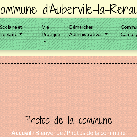
ommune d'Auberville-la-Renau
 Scolaire et
Vie
Démarches
Commun
iscolaire
Pratique
Administratives
Campag
Photos de la commune
Accueil
Bienvenue
Photos de la commune
/
/