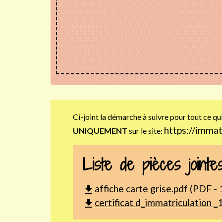
Ci-joint la démarche à suivre pour tout ce qu
https://immat
UNIQUEMENT
sur le site:
Liste de pièces jointe
affiche carte grise.pdf (PDF -
file_download
certificat d_immatriculation _
file_download