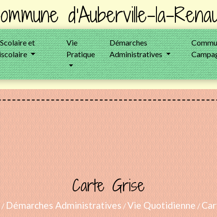
ommune d'Auberville-la-Renau
 Scolaire et
Vie
Démarches
Commun
iscolaire
Pratique
Administratives
Campag
Carte Grise
Démarches Administratives
Vie Quotidienne
Car
/
/
/