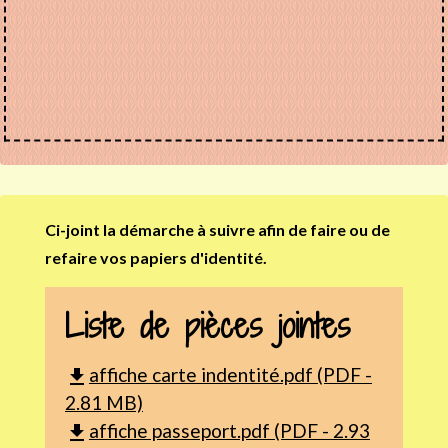
Ci-joint la démarche à suivre afin de faire ou de
refaire vos papiers d'identité.
Liste de pièces jointes
affiche carte indentité.pdf (PDF -
file_download
2.81 MB)
affiche passeport.pdf (PDF - 2.93
file_download